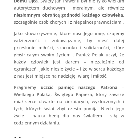
Domu Ojca
. Święty Jan Paweł II był nie tylko wielkim
autorytetem duchowym i moralnym, ale również
niezłomnym obrońcą godności każdego człowieka
,
szczególnie osób chorych i z niepełnosprawnościami.
Jako stowarzyszenie, które nosi Jego imię, czujemy
wdzięczność i zobowiązanie, by nieść dalej
przesłanie miłości, szacunku i solidarności, które
głosił całym swoim życiem . Papież Polak uczył, że
każdy człowiek jest darem – niezależnie od
ograniczeń, jakie niesie życie – i że w sercu każdego
z nas jest miejsce na nadzieję, wiarę i miłość.
Pragniemy
uczcić pamięć naszego Patrona
–
Wielkiego Polaka, Świętego Papieża, który zawsze
miał serce otwarte na cierpiących, wykluczonych i
tych, których świat zbyt często pomija. Niech jego
życie i nauka będą dla nas światłem i siłą w
codziennym działaniu.